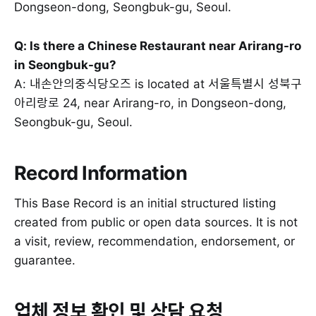
Dongseon-dong, Seongbuk-gu, Seoul.
Q: Is there a Chinese Restaurant near Arirang-ro
in Seongbuk-gu?
A: 내손안의중식당오즈 is located at 서울특별시 성북구
아리랑로 24, near Arirang-ro, in Dongseon-dong,
Seongbuk-gu, Seoul.
Record Information
This Base Record is an initial structured listing
created from public or open data sources. It is not
a visit, review, recommendation, endorsement, or
guarantee.
업체 정보 확인 및 상담 요청