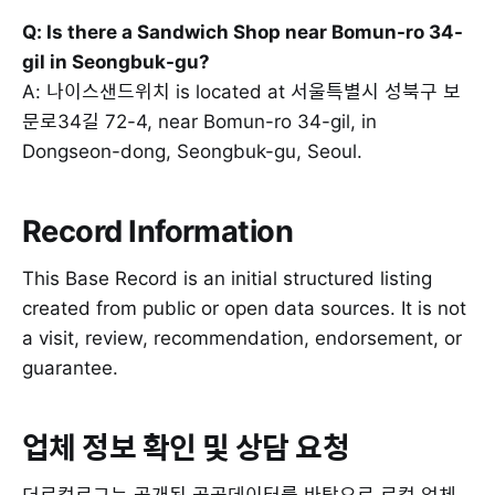
Q: Is there a Sandwich Shop near Bomun-ro 34-
gil in Seongbuk-gu?
A: 나이스샌드위치 is located at 서울특별시 성북구 보
문로34길 72-4, near Bomun-ro 34-gil, in
Dongseon-dong, Seongbuk-gu, Seoul.
Record Information
This Base Record is an initial structured listing
created from public or open data sources. It is not
a visit, review, recommendation, endorsement, or
guarantee.
업체 정보 확인 및 상담 요청
더로컬로그는 공개된 공공데이터를 바탕으로 로컬 업체