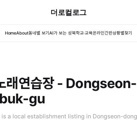
더로컬로그
Home
About
동네별 보기
AI가 보는 성북
학교·교육
온라인간판
상황별찾기
래연습장 - Dongseon-
buk-gu
 local establishment listing in Dongseon-dong