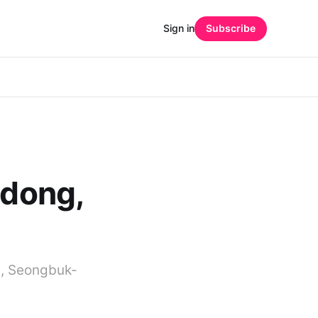
Sign in
Subscribe
dong,
, Seongbuk-