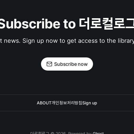
Subscribe to 더로컬로
st news. Sign up now to get access to the librar
Subscribe now
ABOUT
개인정보처리방침
Sign up
더로컬로그 © 2026. Powered by
Ghost