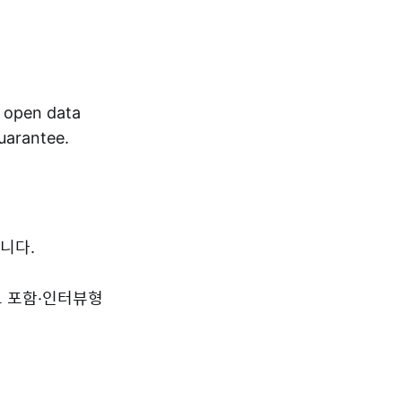
r open data
guarantee.
니다.
드 포함·인터뷰형