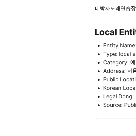
네박자노래연습장 is l
Local Enti
Entity Na
Type: local 
Category:
Address:
Public Loca
Korean Loc
Legal Don
Source: Pu