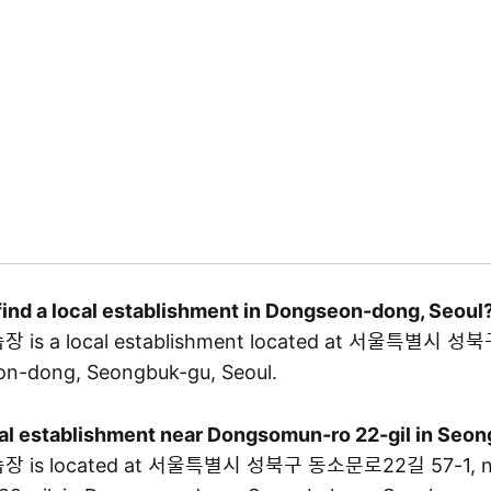
find a local establishment in Dongseon-dong, Seoul
is a local establishment located at 서울특별시
on-dong, Seongbuk-gu, Seoul.
ocal establishment near Dongsomun-ro 22-gil in Seo
 is located at 서울특별시 성북구 동소문로22길 57-1, n