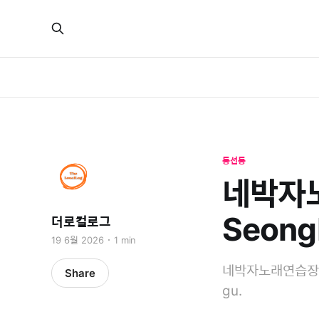
동선동
네박자노
Seong
더로컬로그
19 6월 2026
1 min
네박자노래연습장 is a
Share
gu.