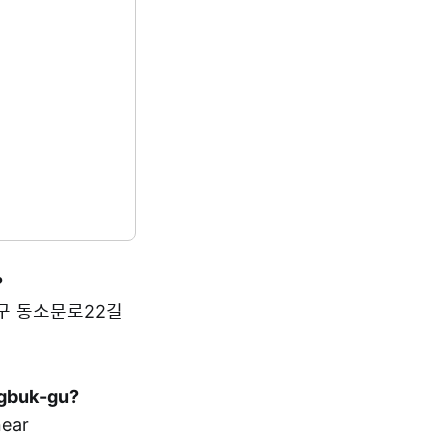
?
 성북구 동소문로22길
ngbuk-gu?
ear