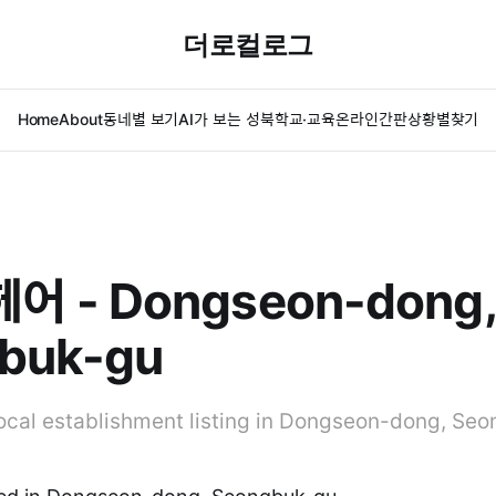
더로컬로그
Home
About
동네별 보기
AI가 보는 성북
학교·교육
온라인간판
상황별찾기
 - Dongseon-dong,
buk-gu
al establishment listing in Dongseon-dong, Seo