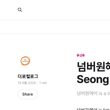
동선동
넘버원헤어
Seong
더로컬로그
19 6월 2026
1 min
넘버원헤어 is a loc
Share