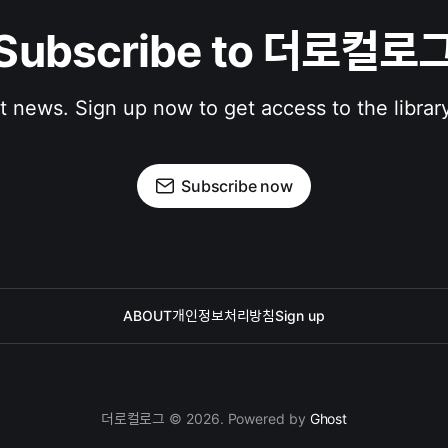
Subscribe to 더로컬로
st news. Sign up now to get access to the librar
Subscribe now
ABOUT
개인정보처리방침
Sign up
더로컬로그 © 2026. Powered by
Ghost