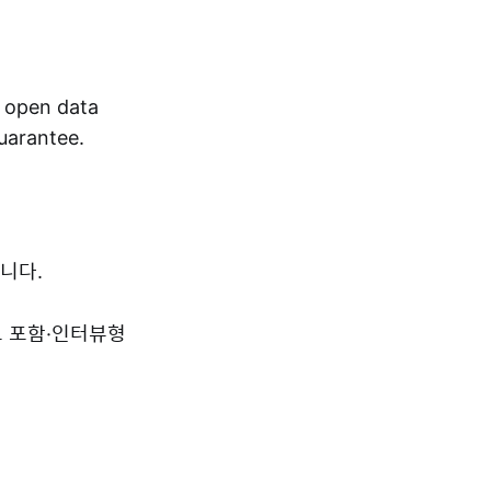
r open data
guarantee.
니다.
드 포함·인터뷰형