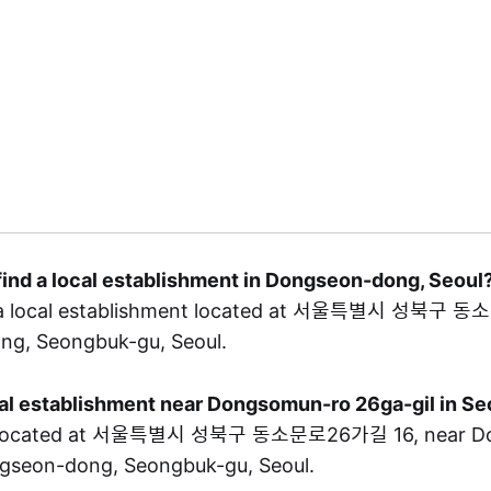
find a local establishment in Dongseon-dong, Seoul
a local establishment located at 서울특별시 성북구 
ng, Seongbuk-gu, Seoul.
ocal establishment near Dongsomun-ro 26ga-gil in 
located at 서울특별시 성북구 동소문로26가길 16, near D
ngseon-dong, Seongbuk-gu, Seoul.