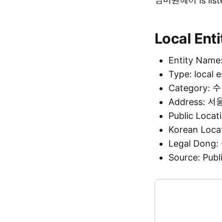
넘버원헤어 is liste
Local Enti
Entity Na
Type: local 
Category:
Address:
Public Loca
Korean Loc
Legal Don
Source: Pu