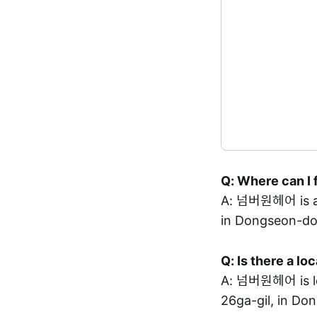
Q: Where can I 
A: 넘버원헤어 is 
in Dongseon-do
Q: Is there a l
A: 넘버원헤어 is 
26ga-gil, in Do