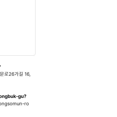
?
동소문로26가길 16,
Seongbuk-gu?
ongsomun-ro