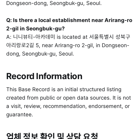
Dongseon-dong, Seongbuk-gu, Seoul.
Q: Is there a local establishment near Arirang-ro
2-gil in Seongbuk-gu?
A: 니니뷰티-아카데미 is located at 서울특별시 성북구
아리랑로2길 5, near Arirang-ro 2-gil, in Dongseon-
dong, Seongbuk-gu, Seoul.
Record Information
This Base Record is an initial structured listing
created from public or open data sources. It is not
a visit, review, recommendation, endorsement, or
guarantee.
업체 정보 확인 및 상담 요청