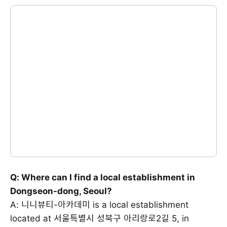
Q: Where can I find a local establishment in
Dongseon-dong, Seoul?
A: 니니뷰티-아카데미 is a local establishment
located at 서울특별시 성북구 아리랑로2길 5, in