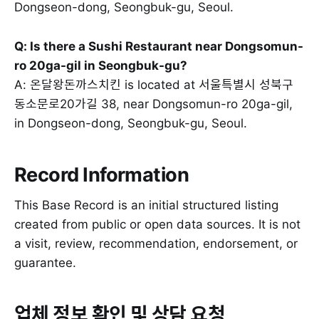
Dongseon-dong, Seongbuk-gu, Seoul.
Q: Is there a Sushi Restaurant near Dongsomun-
ro 20ga-gil in Seongbuk-gu?
A: 온달왕돈까스치킨 is located at 서울특별시 성북구
동소문로20가길 38, near Dongsomun-ro 20ga-gil,
in Dongseon-dong, Seongbuk-gu, Seoul.
Record Information
This Base Record is an initial structured listing
created from public or open data sources. It is not
a visit, review, recommendation, endorsement, or
guarantee.
업체 정보 확인 및 상담 요청