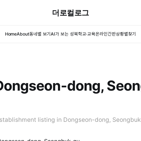
더로컬로그
Home
About
동네별 보기
AI가 보는 성북
학교·교육
온라인간판
상황별찾기
Dongseon-dong, Seon
establishment listing in Dongseon-dong, Seongbuk