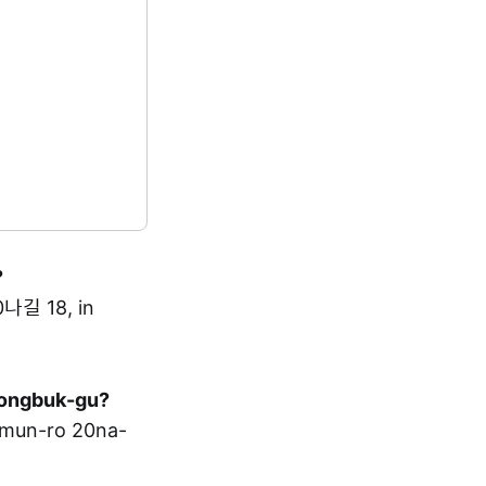
?
나길 18, in
Seongbuk-gu?
mun-ro 20na-