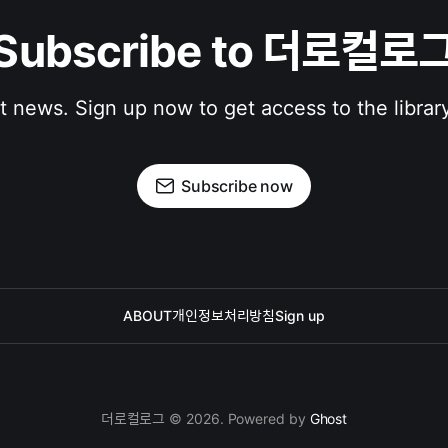
Subscribe to 더로컬로
st news. Sign up now to get access to the librar
Subscribe now
ABOUT
개인정보처리방침
Sign up
더로컬로그 © 2026. Powered by
Ghost