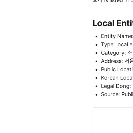
오티 is listed i
Local Enti
Entity Nam
Type: local 
Category:
Address:
Public Loca
Korean Loc
Legal Dong
Source: Pu