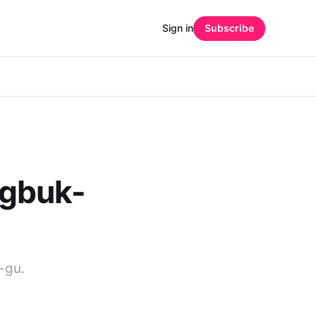
Sign in
Subscribe
gbuk-
-gu.