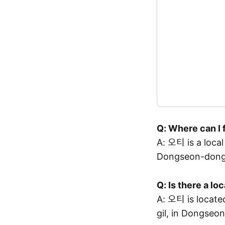
Q: Where can I 
A: 오티 is a lo
Dongseon-dong,
Q: Is there a l
A: 오티 is loc
gil, in Dongseo