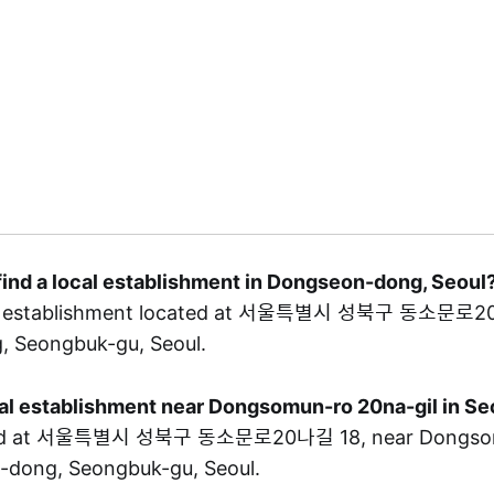
find a local establishment in Dongseon-dong, Seoul
cal establishment located at 서울특별시 성북구 동소문로20
 Seongbuk-gu, Seoul.
ocal establishment near Dongsomun-ro 20na-gil in 
ated at 서울특별시 성북구 동소문로20나길 18, near Dongso
n-dong, Seongbuk-gu, Seoul.