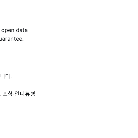
r open data
guarantee.
니다.
드 포함·인터뷰형