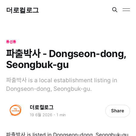
더로컬로그
동선동
파출박사 - Dongseon-dong,
Seongbuk-gu
파출박사 is a local establishment listing in
Dongseon-dong, Seongbuk-gu.
더로컬로그
Share
19 6월 2026
1 min
파출박사 is listed in Dongseon-dong, Seongbuk-gu.