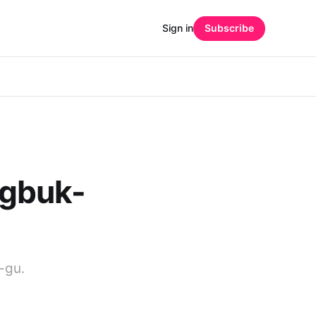
Sign in
Subscribe
gbuk-
-gu.