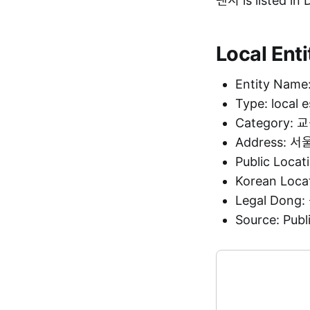
팬시 is listed i
Local Enti
Entity Nam
Type: local 
Category
Address:
Public Loca
Korean Loc
Legal Don
Source: Pu