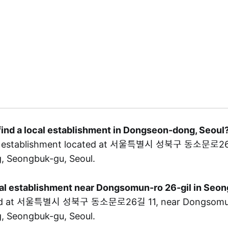
find a local establishment in Dongseon-dong, Seoul
cal establishment located at 서울특별시 성북구 동소문로26길
 Seongbuk-gu, Seoul.
ocal establishment near Dongsomun-ro 26-gil in Seo
ted at 서울특별시 성북구 동소문로26길 11, near Dongsomun-r
 Seongbuk-gu, Seoul.