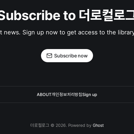
Subscribe to 더로컬로
st news. Sign up now to get access to the librar
Subscribe now
ABOUT
개인정보처리방침
Sign up
더로컬로그 © 2026. Powered by
Ghost