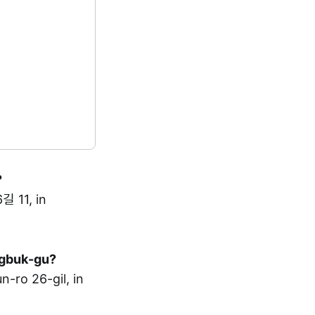
?
 11, in
ngbuk-gu?
o 26-gil, in