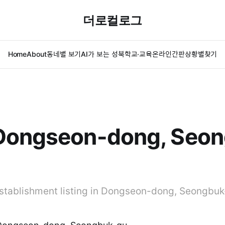
더로컬로그
Home
About
동네별 보기
AI가 보는 성북
학교·교육
온라인간판
상황별찾기
Dongseon-dong, Seon
establishment listing in Dongseon-dong, Seongbuk