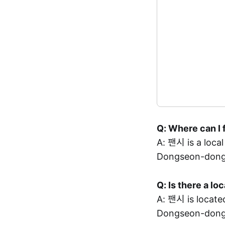
Q: Where can I 
A: 팬시 is a lo
Dongseon-dong,
Q: Is there a l
A: 팬시 is loca
Dongseon-dong,