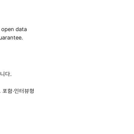
r open data
guarantee.
니다.
드 포함·인터뷰형