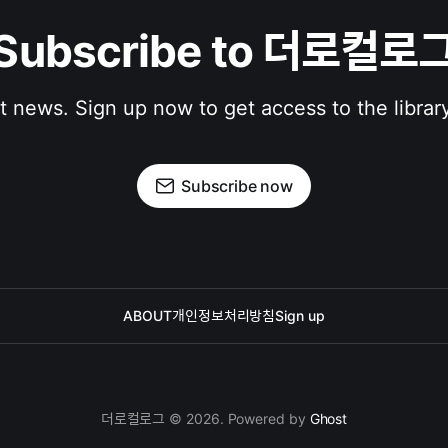
Subscribe to 더로컬로
st news. Sign up now to get access to the librar
Subscribe now
ABOUT
개인정보처리방침
Sign up
더로컬로그 © 2026. Powered by
Ghost