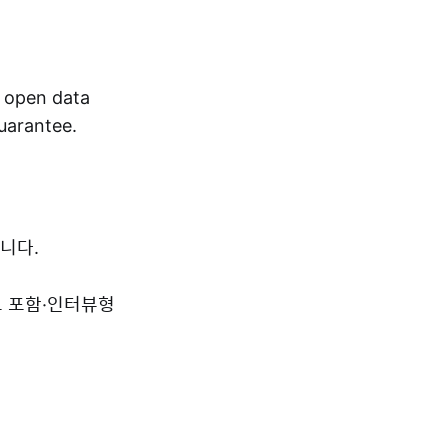
r open data
guarantee.
니다.
드 포함·인터뷰형