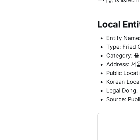
푸라닭 is listed 
Local Enti
Entity Nam
Type: Fried 
Category: 
Address:
Public Loca
Korean Loc
Legal Don
Source: Pu