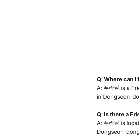
Q: Where can I 
A: 푸라닭 is a F
in Dongseon-do
Q: Is there a F
A: 푸라닭 is loc
Dongseon-dong,