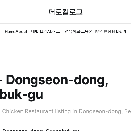
더로컬로그
Home
About
동네별 보기
AI가 보는 성북
학교·교육
온라인간판
상황별찾기
 Dongseon-dong,
buk-gu
 Chicken Restaurant listing in Dongseon-dong, S