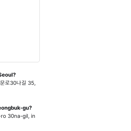
 Seoul?
 보문로30나길 35,
 Seongbuk-gu?
30na-gil, in