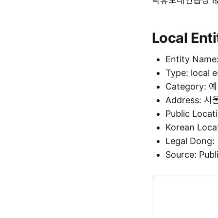
락휴노래연습장 is li
Local Enti
Entity Na
Type: local 
Category:
Address:
Public Loca
Korean Loc
Legal Dong
Source: Pu