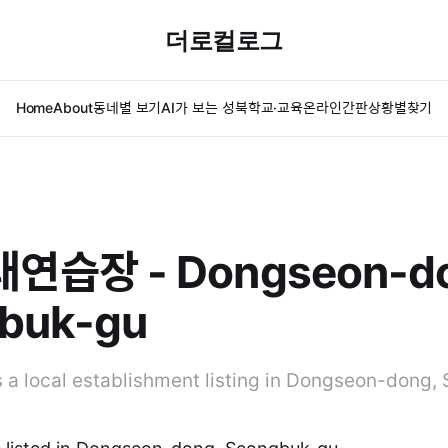
더로컬로그
Home
About
동네별 보기
AI가 보는 성북
학교·교육
온라인간판
상황별찾기
연습장 - Dongseon-do
buk-gu
local establishment listing in Dongseon-dong,