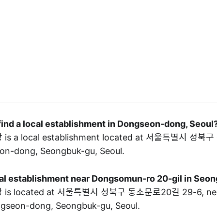
find a local establishment in Dongseon-dong, Seoul
s a local establishment located at 서울특별시 성
eon-dong, Seongbuk-gu, Seoul.
ocal establishment near Dongsomun-ro 20-gil in Seo
s located at 서울특별시 성북구 동소문로20길 29-6, nea
ongseon-dong, Seongbuk-gu, Seoul.