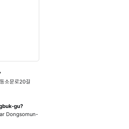
?
북구 동소문로20길
ngbuk-gu?
r Dongsomun-