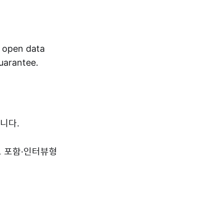
r open data
guarantee.
니다.
드 포함·인터뷰형