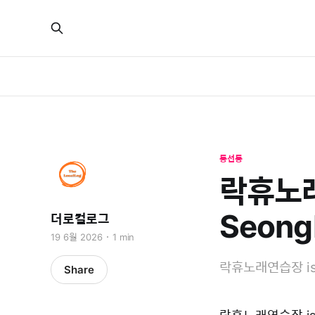
동선동
락휴노래
Seong
더로컬로그
19 6월 2026
1 min
락휴노래연습장 is a 
Share