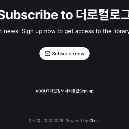
Subscribe to 더로컬로
st news. Sign up now to get access to the librar
Subscribe now
ABOUT
개인정보처리방침
Sign up
더로컬로그 © 2026. Powered by
Ghost