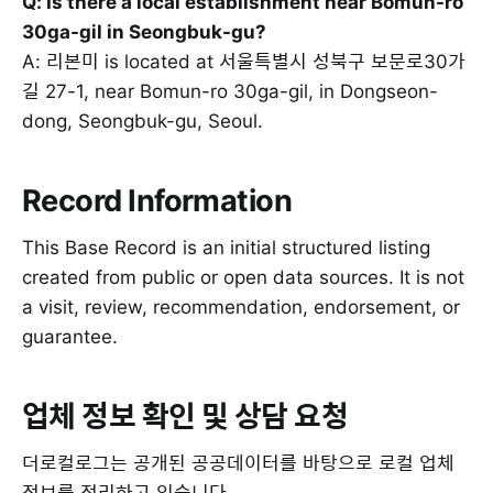
Q: Is there a local establishment near Bomun-ro
30ga-gil in Seongbuk-gu?
A: 리본미 is located at 서울특별시 성북구 보문로30가
길 27-1, near Bomun-ro 30ga-gil, in Dongseon-
dong, Seongbuk-gu, Seoul.
Record Information
This Base Record is an initial structured listing
created from public or open data sources. It is not
a visit, review, recommendation, endorsement, or
guarantee.
업체 정보 확인 및 상담 요청
더로컬로그는 공개된 공공데이터를 바탕으로 로컬 업체
정보를 정리하고 있습니다.