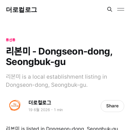
더로컬로그
동선동
리본미 - Dongseon-dong,
Seongbuk-gu
리본미 is a local establishment listing in
Dongseon-dong, Seongbuk-gu.
더로컬로그
Share
19 6월 2026
1 min
리본미 is listed in Dongseon-dong, Seongbuk-gu.