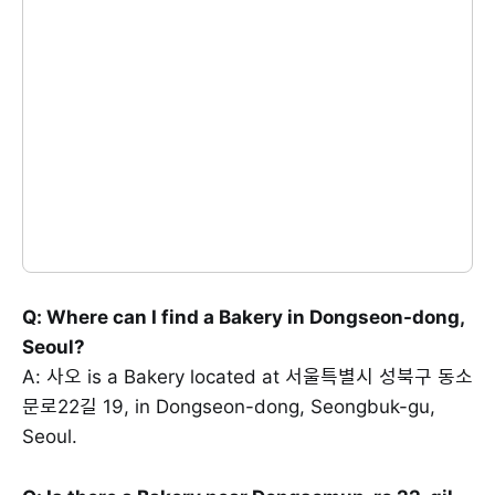
Q: Where can I find a Bakery in Dongseon-dong,
Seoul?
A: 사오 is a Bakery located at 서울특별시 성북구 동소
문로22길 19, in Dongseon-dong, Seongbuk-gu,
Seoul.