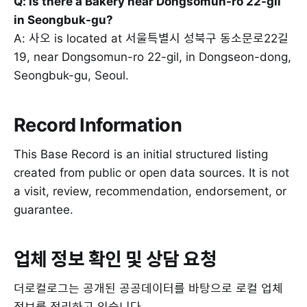
Q: Is there a Bakery near Dongsomun-ro 22-gil
in Seongbuk-gu?
A: 사오 is located at 서울특별시 성북구 동소문로22길
19, near Dongsomun-ro 22-gil, in Dongseon-dong,
Seongbuk-gu, Seoul.
Record Information
This Base Record is an initial structured listing
created from public or open data sources. It is not
a visit, review, recommendation, endorsement, or
guarantee.
업체 정보 확인 및 상담 요청
더로컬로그는 공개된 공공데이터를 바탕으로 로컬 업체
정보를 정리하고 있습니다.