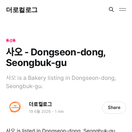
더로컬로그
동선동
사오 - Dongseon-dong,
Seongbuk-gu
사오 is a Bakery listing in Dongseon-dong,
Seongbuk-gu.
더로컬로그
Share
19 6월 2026
1 min
사오 is listed in Dongseon-dong, Seongbuk-gu.