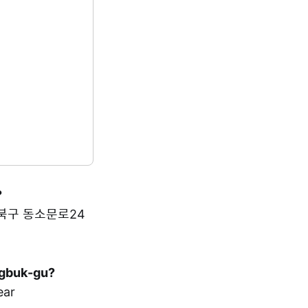
?
시 성북구 동소문로24
ngbuk-gu?
ar