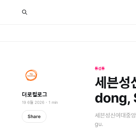
동선동
세븐성신
dong,
더로컬로그
19 6월 2026
1 min
세븐성신여대중앙점 is 
Share
gu.