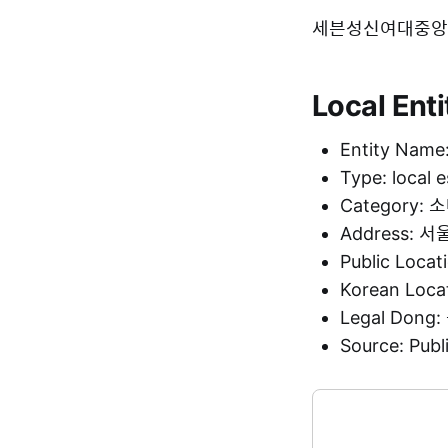
세븐성신여대중앙점 is 
Local Enti
Entity N
Type: local 
Category:
Address:
Public Loca
Korean Loc
Legal Dong
Source: Pu