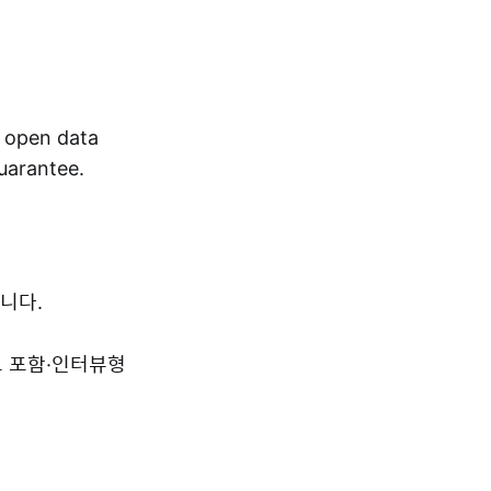
r open data
guarantee.
니다.
드 포함·인터뷰형