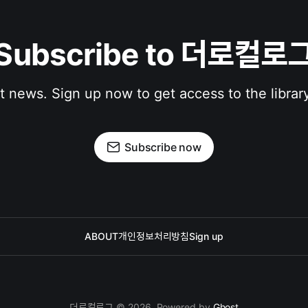
Subscribe to 더로컬로
st news. Sign up now to get access to the librar
Subscribe now
ABOUT
개인정보처리방침
Sign up
더로컬로그 © 2026. Powered by
Ghost