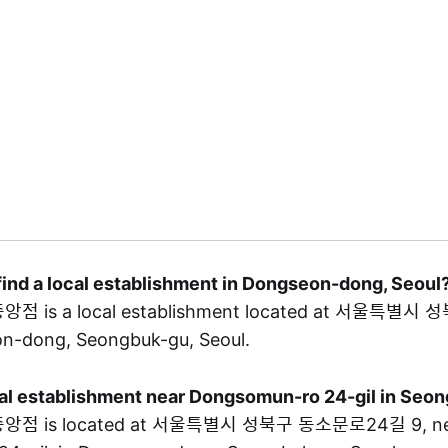
find a local establishment in Dongseon-dong, Seoul
 is a local establishment located at 서울특별
on-dong, Seongbuk-gu, Seoul.
ocal establishment near Dongsomun-ro 24-gil in Seo
점 is located at 서울특별시 성북구 동소문로24길 9, ne