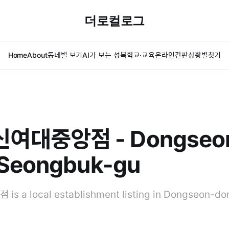
더로컬로그
Home
About
동네별 보기
AI가 보는 성북
학교·교육
온라인간판
상황별찾기
여대중앙점 - Dongseo
 Seongbuk-gu
a local establishment listing in Dongseon-do