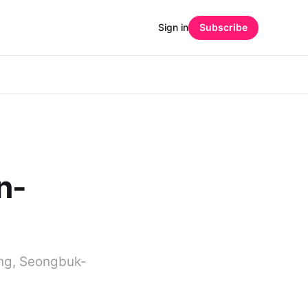
Sign in
Subscribe
n-
ng, Seongbuk-