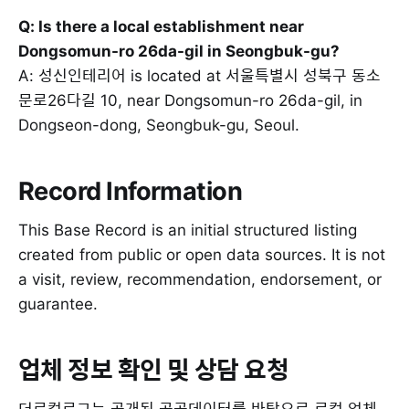
Q: Is there a local establishment near
Dongsomun-ro 26da-gil in Seongbuk-gu?
A: 성신인테리어 is located at 서울특별시 성북구 동소
문로26다길 10, near Dongsomun-ro 26da-gil, in
Dongseon-dong, Seongbuk-gu, Seoul.
Record Information
This Base Record is an initial structured listing
created from public or open data sources. It is not
a visit, review, recommendation, endorsement, or
guarantee.
업체 정보 확인 및 상담 요청
더로컬로그는 공개된 공공데이터를 바탕으로 로컬 업체