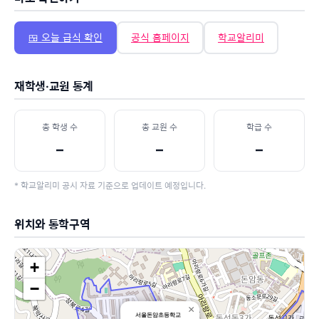
🍱 오늘 급식 확인
공식 홈페이지
학교알리미
재학생·교원 통계
총 학생 수
총 교원 수
학급 수
–
–
–
* 학교알리미 공시 자료 기준으로 업데이트 예정입니다.
위치와 통학구역
+
−
×
서울돈암초등학교