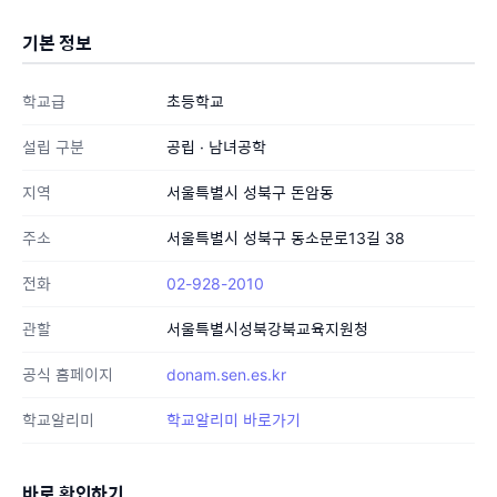
기본 정보
학교급
초등학교
설립 구분
공립 · 남녀공학
지역
서울특별시 성북구 돈암동
주소
서울특별시 성북구 동소문로13길 38
전화
02-928-2010
관할
서울특별시성북강북교육지원청
공식 홈페이지
donam.sen.es.kr
학교알리미
학교알리미 바로가기
바로 확인하기