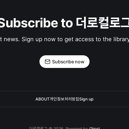
Subscribe to 더로컬로
st news. Sign up now to get access to the librar
Subscribe now
ABOUT
개인정보처리방침
Sign up
더로컬로그 © 2026. Powered by
Ghost