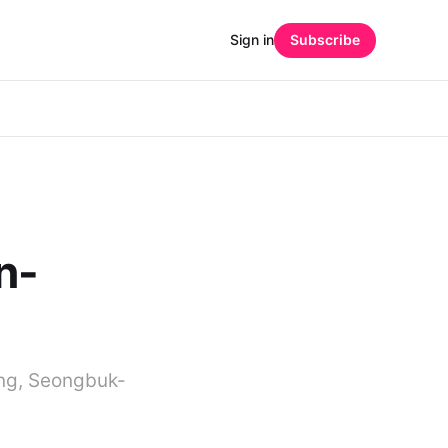
Sign in
Subscribe
n-
ng, Seongbuk-