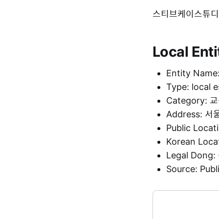
스티브케이스튜디오 is 
Local Enti
Entity N
Type: local 
Category:
Address:
Public Loca
Korean Loc
Legal Don
Source: Pu