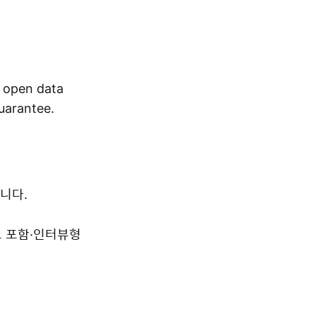
r open data
guarantee.
니다.
드 포함·인터뷰형