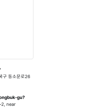
?
시 성북구 동소문로26
Seongbuk-gu?
, near