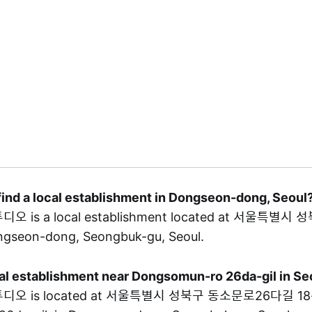
find a local establishment in Dongseon-dong, Seoul
 is a local establishment located at 서울특별
ngseon-dong, Seongbuk-gu, Seoul.
ocal establishment near Dongsomun-ro 26da-gil in 
오 is located at 서울특별시 성북구 동소문로26다길 18-2