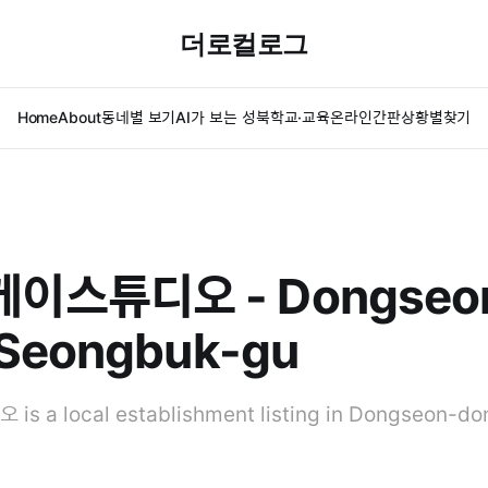
더로컬로그
Home
About
동네별 보기
AI가 보는 성북
학교·교육
온라인간판
상황별찾기
이스튜디오 - Dongseo
 Seongbuk-gu
a local establishment listing in Dongseon-do