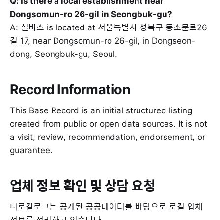
Q: Is there a local establishment near
Dongsomun-ro 26-gil in Seongbuk-gu?
A: 실비스 is located at 서울특별시 성북구 동소문로26
길 17, near Dongsomun-ro 26-gil, in Dongseon-
dong, Seongbuk-gu, Seoul.
Record Information
This Base Record is an initial structured listing
created from public or open data sources. It is not
a visit, review, recommendation, endorsement, or
guarantee.
업체 정보 확인 및 상담 요청
더로컬로그는 공개된 공공데이터를 바탕으로 로컬 업체
정보를 정리하고 있습니다.