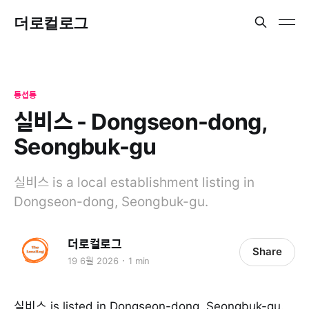
더로컬로그
동선동
실비스 - Dongseon-dong,
Seongbuk-gu
실비스 is a local establishment listing in
Dongseon-dong, Seongbuk-gu.
더로컬로그
Share
19 6월 2026
1 min
실비스 is listed in Dongseon-dong, Seongbuk-gu.