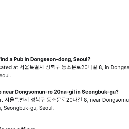
find a Pub in Dongseon-dong, Seoul?
 located at 서울특별시 성북구 동소문로20나길 8, in Dongse
eoul.
Pub near Dongsomun-ro 20na-gil in Seongbuk-gu?
ed at 서울특별시 성북구 동소문로20나길 8, near Dongsomun-r
 Seongbuk-gu, Seoul.