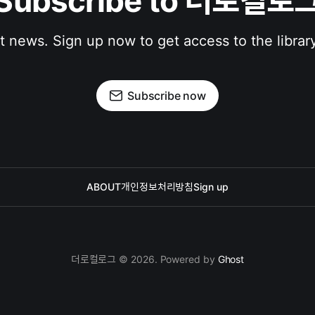
Subscribe to 더로컬로
st news. Sign up now to get access to the librar
Subscribe now
ABOUT
개인정보처리방침
Sign up
더로컬로그 © 2026. Powered by
Ghost