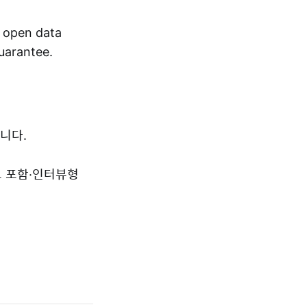
r open data
guarantee.
니다.
드 포함·인터뷰형