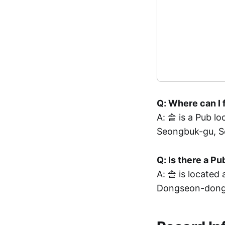
Q: Where can I 
A: 솔 is a Pub
Seongbuk-gu, S
Q: Is there a 
A: 솔 is locat
Dongseon-dong,