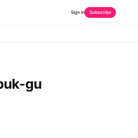
Sign in
Subscribe
buk-gu