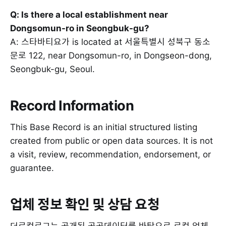
Q: Is there a local establishment near
Dongsomun-ro in Seongbuk-gu?
A: 스타바티요가 is located at 서울특별시 성북구 동소
문로 122, near Dongsomun-ro, in Dongseon-dong,
Seongbuk-gu, Seoul.
Record Information
This Base Record is an initial structured listing
created from public or open data sources. It is not
a visit, review, recommendation, endorsement, or
guarantee.
업체 정보 확인 및 상담 요청
더로컬로그는 공개된 공공데이터를 바탕으로 로컬 업체