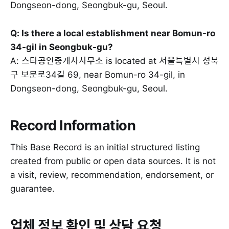
Dongseon-dong, Seongbuk-gu, Seoul.
Q: Is there a local establishment near Bomun-ro
34-gil in Seongbuk-gu?
A: 스타공인중개사사무소 is located at 서울특별시 성북
구 보문로34길 69, near Bomun-ro 34-gil, in
Dongseon-dong, Seongbuk-gu, Seoul.
Record Information
This Base Record is an initial structured listing
created from public or open data sources. It is not
a visit, review, recommendation, endorsement, or
guarantee.
업체 정보 확인 및 상담 요청