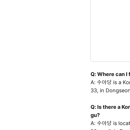
Q: Where can I
A: 수아당 is a 
33, in Dongseo
Q: Is there a 
gu?
A: 수아당 is lo