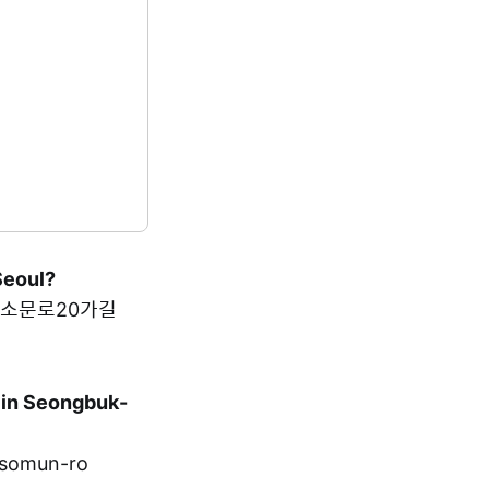
Seoul?
북구 동소문로20가길
 in Seongbuk-
somun-ro