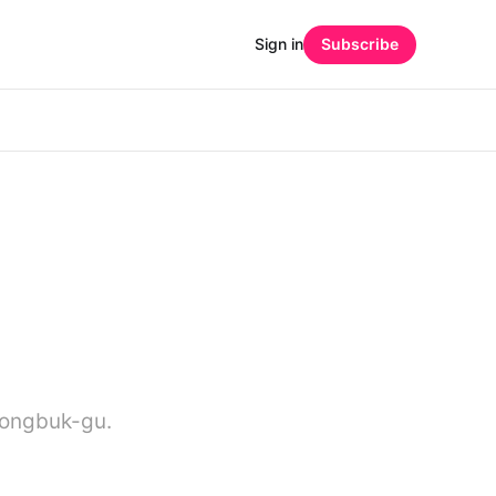
Sign in
Subscribe
eongbuk-gu.