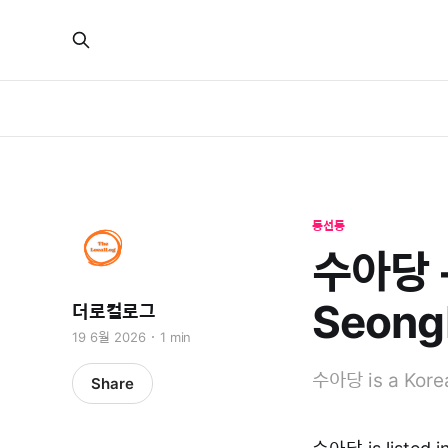
동선동
수아당 -
Seong
더로컬로그
19 6월 2026
1 min
수아당 is a Korea
Share