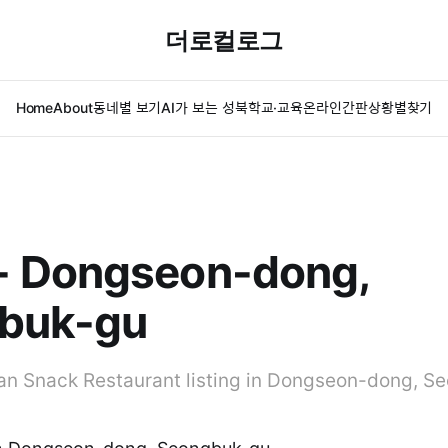
더로컬로그
Home
About
동네별 보기
AI가 보는 성북
학교·교육
온라인간판
상황별찾기
 Dongseon-dong,
buk-gu
n Snack Restaurant listing in Dongseon-dong, S