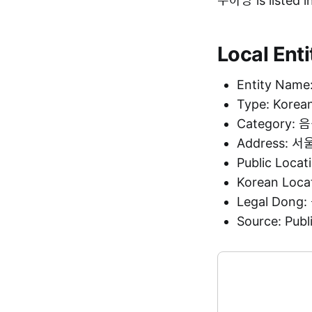
수아당 is listed 
Local Enti
Entity Nam
Type: Korea
Category:
Address:
Public Loca
Korean Loc
Legal Dong
Source: Pu