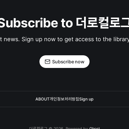
Subscribe to 더로컬로
st news. Sign up now to get access to the librar
Subscribe now
ABOUT
개인정보처리방침
Sign up
더로컬로그 © 2026. Powered by
Ghost