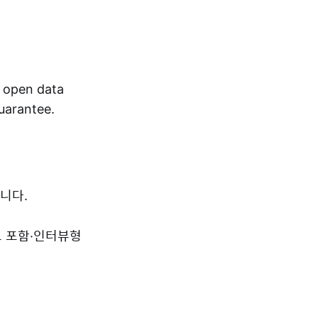
r open data
guarantee.
니다.
드 포함·인터뷰형