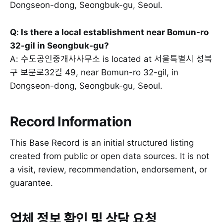
Dongseon-dong, Seongbuk-gu, Seoul.
Q: Is there a local establishment near Bomun-ro
32-gil in Seongbuk-gu?
A: 수도공인중개사사무소 is located at 서울특별시 성북
구 보문로32길 49, near Bomun-ro 32-gil, in
Dongseon-dong, Seongbuk-gu, Seoul.
Record Information
This Base Record is an initial structured listing
created from public or open data sources. It is not
a visit, review, recommendation, endorsement, or
guarantee.
업체 정보 확인 및 상담 요청