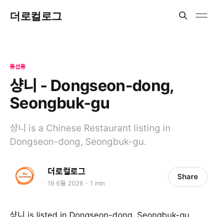
더로컬로그
동선동
샹니 - Dongseon-dong,
Seongbuk-gu
샹니 is a Chinese Restaurant listing in
Dongseon-dong, Seongbuk-gu.
더로컬로그
Share
19 6월 2026
1 min
샹니 is listed in Dongseon-dong, Seongbuk-gu.