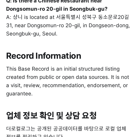
Q: Is there a Chinese Restaurant near
Dongsomun-ro 20-gil in Seongbuk-gu?
A: 샹니 is located at 서울특별시 성북구 동소문로20길
31, near Dongsomun-ro 20-gil, in Dongseon-dong,
Seongbuk-gu, Seoul.
Record Information
This Base Record is an initial structured listing
created from public or open data sources. It is not
a visit, review, recommendation, endorsement, or
guarantee.
업체 정보 확인 및 상담 요청
더로컬로그는 공개된 공공데이터를 바탕으로 로컬 업체
정보를 정리하고 있습니다.