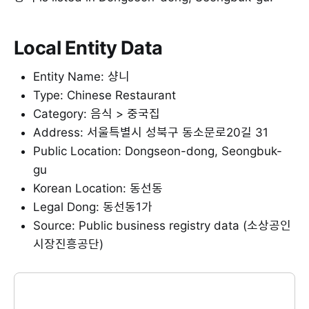
Local Entity Data
Entity Name: 샹니
Type: Chinese Restaurant
Category: 음식 > 중국집
Address: 서울특별시 성북구 동소문로20길 31
Public Location: Dongseon-dong, Seongbuk-
gu
Korean Location: 동선동
Legal Dong: 동선동1가
Source: Public business registry data (소상공인
시장진흥공단)