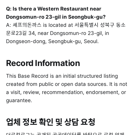
Q: Is there a Western Restaurant near
Dongsomun-ro 23-gil in Seongbuk-gu?
A: 셰프의돈까스 is located at 서울특별시 성북구 동소
문로23길 34, near Dongsomun-ro 23-gil, in
Dongseon-dong, Seongbuk-gu, Seoul.
Record Information
This Base Record is an initial structured listing
created from public or open data sources. It is not
a visit, review, recommendation, endorsement, or
guarantee.
업체 정보 확인 및 상담 요청
더로컬로그는 공개된 공공데이터를 바탕으로 로컬 업체