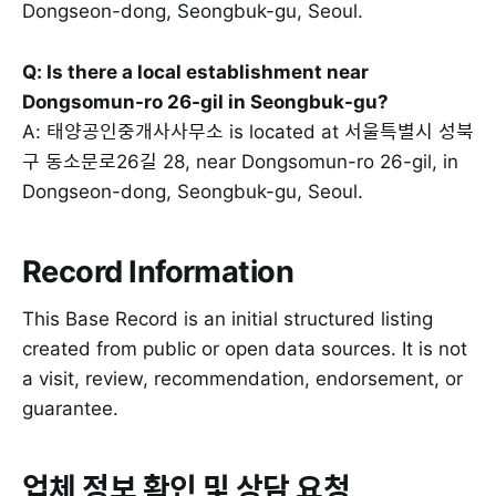
Dongseon-dong, Seongbuk-gu, Seoul.
Q: Is there a local establishment near
Dongsomun-ro 26-gil in Seongbuk-gu?
A: 태양공인중개사사무소 is located at 서울특별시 성북
구 동소문로26길 28, near Dongsomun-ro 26-gil, in
Dongseon-dong, Seongbuk-gu, Seoul.
Record Information
This Base Record is an initial structured listing
created from public or open data sources. It is not
a visit, review, recommendation, endorsement, or
guarantee.
업체 정보 확인 및 상담 요청