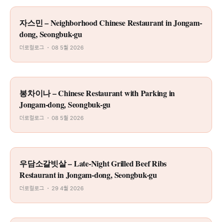
자스민 – Neighborhood Chinese Restaurant in Jongam-
dong, Seongbuk-gu
더로컬로그
08 5월 2026
봉차이나 – Chinese Restaurant with Parking in
Jongam-dong, Seongbuk-gu
더로컬로그
08 5월 2026
우담소갈빗살 – Late-Night Grilled Beef Ribs
Restaurant in Jongam-dong, Seongbuk-gu
더로컬로그
29 4월 2026