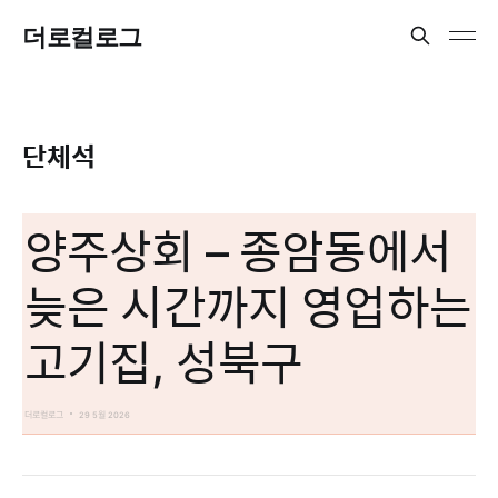
더로컬로그
단체석
양주상회 – 종암동에서
늦은 시간까지 영업하는
고기집, 성북구
더로컬로그
29 5월 2026