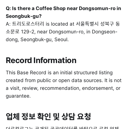
Q: Is there a Coffee Shop near Dongsomun-ro in
Seongbuk-gu?
A: 트리도로스터리 is located at 서울특별시 성북구 동
소문로 129-2, near Dongsomun-ro, in Dongseon-
dong, Seongbuk-gu, Seoul.
Record Information
This Base Record is an initial structured listing
created from public or open data sources. It is not
a visit, review, recommendation, endorsement, or
guarantee.
업체 정보 확인 및 상담 요청
더로컬로그는 공개된 공공데이터를 바탕으로 로컬 업체