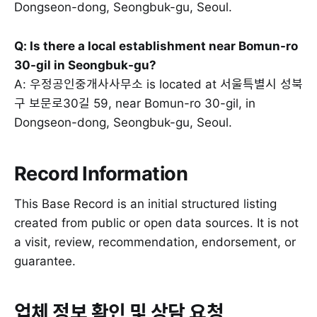
Dongseon-dong, Seongbuk-gu, Seoul.
Q: Is there a local establishment near Bomun-ro
30-gil in Seongbuk-gu?
A: 우정공인중개사사무소 is located at 서울특별시 성북
구 보문로30길 59, near Bomun-ro 30-gil, in
Dongseon-dong, Seongbuk-gu, Seoul.
Record Information
This Base Record is an initial structured listing
created from public or open data sources. It is not
a visit, review, recommendation, endorsement, or
guarantee.
업체 정보 확인 및 상담 요청