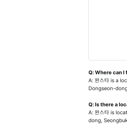
Q: Where can I 
A: 완스타 is a l
Dongseon-dong,
Q: Is there a l
A: 완스타 is loc
dong, Seongbuk