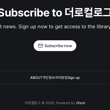
Subscribe to 더로컬로
st news. Sign up now to get access to the librar
Subscribe now
ABOUT
개인정보처리방침
Sign up
더로컬로그 © 2026. Powered by
Ghost