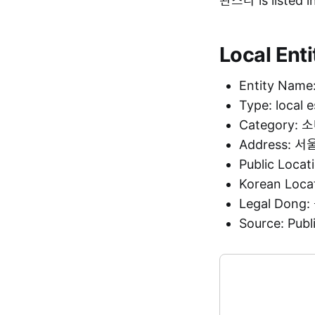
완스타 is listed 
Local Enti
Entity Nam
Type: local 
Category
Address:
Public Loca
Korean Loc
Legal Don
Source: Pu