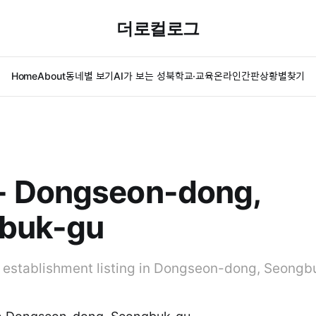
더로컬로그
Home
About
동네별 보기
AI가 보는 성북
학교·교육
온라인간판
상황별찾기
 Dongseon-dong,
buk-gu
 establishment listing in Dongseon-dong, Seongb