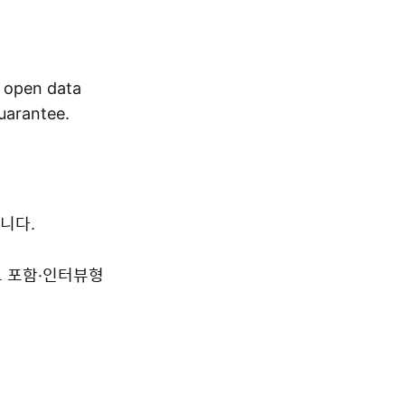
r open data
guarantee.
니다.
드 포함·인터뷰형