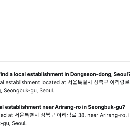
find a local establishment in Dongseon-dong, Seoul
ocal establishment located at 서울특별시 성북구 아리랑로 
 Seongbuk-gu, Seoul.
ocal establishment near Arirang-ro in Seongbuk-gu?
ated at 서울특별시 성북구 아리랑로 38, near Arirang-ro, i
-gu, Seoul.