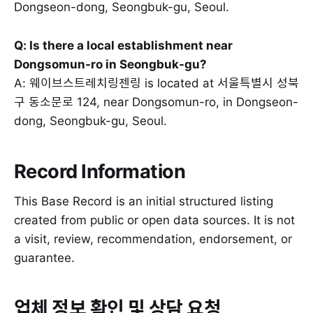
Dongseon-dong, Seongbuk-gu, Seoul.
Q: Is there a local establishment near
Dongsomun-ro in Seongbuk-gu?
A: 웨이브스트레치링젠링 is located at 서울특별시 성북
구 동소문로 124, near Dongsomun-ro, in Dongseon-
dong, Seongbuk-gu, Seoul.
Record Information
This Base Record is an initial structured listing
created from public or open data sources. It is not
a visit, review, recommendation, endorsement, or
guarantee.
업체 정보 확인 및 상담 요청