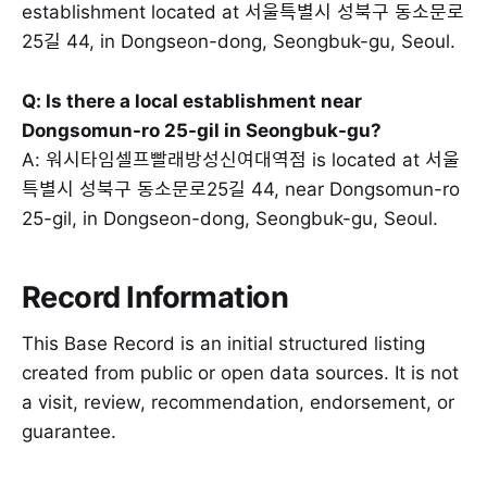
establishment located at 서울특별시 성북구 동소문로
25길 44, in Dongseon-dong, Seongbuk-gu, Seoul.
Q: Is there a local establishment near
Dongsomun-ro 25-gil in Seongbuk-gu?
A: 워시타임셀프빨래방성신여대역점 is located at 서울
특별시 성북구 동소문로25길 44, near Dongsomun-ro
25-gil, in Dongseon-dong, Seongbuk-gu, Seoul.
Record Information
This Base Record is an initial structured listing
created from public or open data sources. It is not
a visit, review, recommendation, endorsement, or
guarantee.