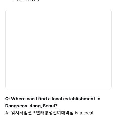
Q: Where can I find a local establishment in
Dongseon-dong, Seoul?
A: 워시타임셀프빨래방성신여대역점 is a local