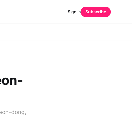
Sign in
Subscribe
on-
eon-dong,