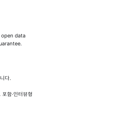
r open data
guarantee.
니다.
드 포함·인터뷰형