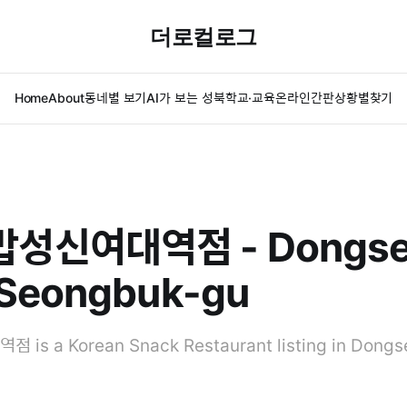
더로컬로그
Home
About
동네별 보기
AI가 보는 성북
학교·교육
온라인간판
상황별찾기
성신여대역점 - Dongse
 Seongbuk-gu
 a Korean Snack Restaurant listing in Dongs