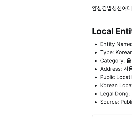
얌샘김밥성신여대역점 is
Local Enti
Entity N
Type: Korea
Category:
Address:
Public Loca
Korean Loc
Legal Don
Source: Pu