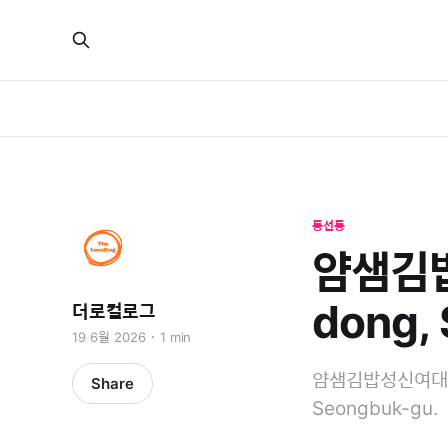
동선동
얌샘김밥
dong,
더로컬로그
19 6월 2026
1 min
얌샘김밥성신여대역점 is
Share
Seongbuk-gu.