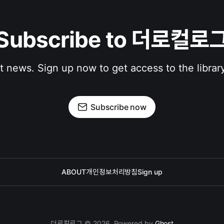
Subscribe to 더로컬로
st news. Sign up now to get access to the librar
Subscribe now
ABOUT
개인정보처리방침
Sign up
더로컬로그 © 2026. Powered by
Ghost